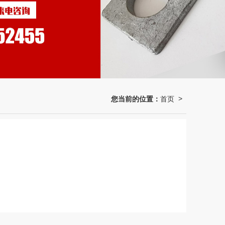
您当前的位置：
首页
>