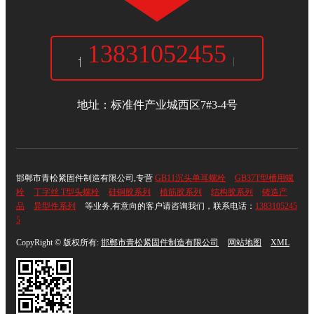
13831052455
邯郸市青松紧固件制造有限公司
地址：标准件产业城西区7#3-4号
邯郸市青松紧固件制造有限公司,专营
GB11沉头单耳螺栓
GB37T型槽用螺
栓
丁字丝 T型头螺栓
硅铜胶系列
植筋胶系列
结构胶系列
铸造产
品
异型件系列
等业务,有意向的客户请咨询我们，联系电话：
1383105245
5
CopyRight © 版权所有:
邯郸市青松紧固件制造有限公司
网站地图
XML