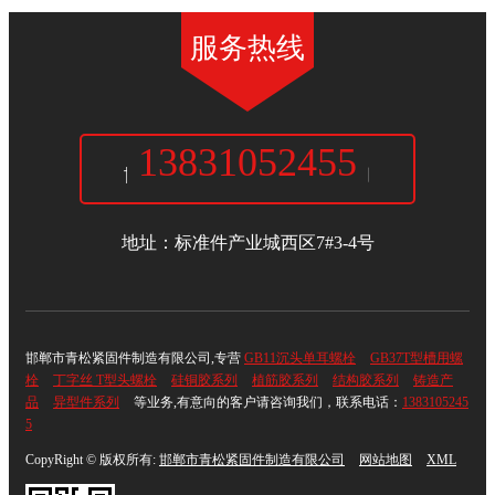
服务热线
13831052455
邯郸市青松紧固件制造有限公司
地址：标准件产业城西区7#3-4号
邯郸市青松紧固件制造有限公司,专营
GB11沉头单耳螺栓
GB37T型槽用螺
栓
丁字丝 T型头螺栓
硅铜胶系列
植筋胶系列
结构胶系列
铸造产
品
异型件系列
等业务,有意向的客户请咨询我们，联系电话：
1383105245
5
CopyRight © 版权所有:
邯郸市青松紧固件制造有限公司
网站地图
XML