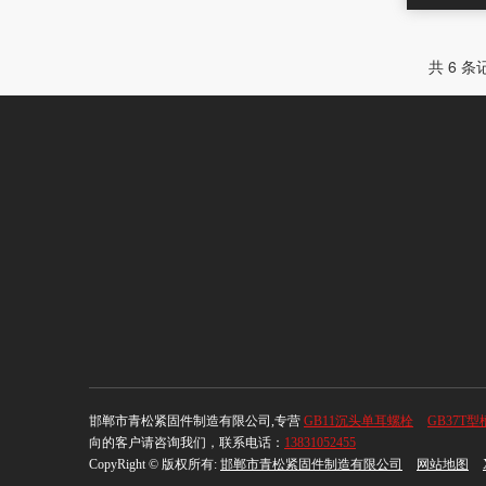
共 6 条
邯郸市青松紧固件制造有限公司,专营
GB11沉头单耳螺栓
GB37T
向的客户请咨询我们，联系电话：
13831052455
CopyRight © 版权所有:
邯郸市青松紧固件制造有限公司
网站地图