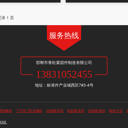
记录 1 页
服务热线
邯郸市青松紧固件制造有限公司
13831052455
地址：标准件产业城西区7#3-4号
型槽用螺栓
丁字丝 T型头螺栓
硅铜胶系列
植筋胶系列
结构胶系列
铸造产品
XML